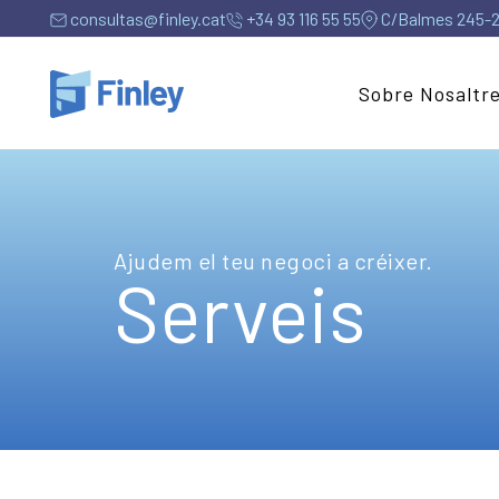
consultas@finley.cat
+34 93 116 55 55
C/Balmes 245-24
Sobre Nosaltr
Ajudem el teu negoci a créixer.
Serveis