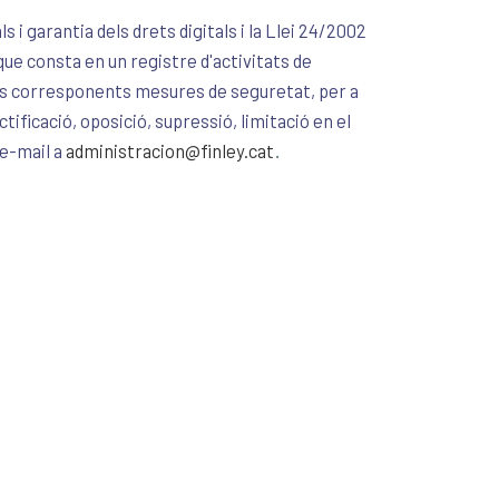
i garantia dels drets digitals i la Llei 24/2002
ue consta en un registre d'activitats de
 les corresponents mesures de seguretat, per a
ctificació, oposició, supressió, limitació en el
.
 e-mail a
administracion@finley.cat