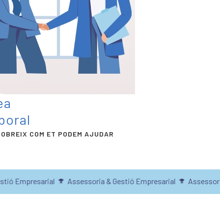
ea
boral
OBREIX COM ET PODEM AJUDAR
ó Empresarial
Assessoria & Gestió Empresarial
Assessoria 