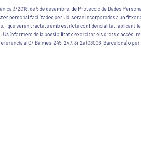
ànica 3/2018, de 5 de desembre, de Protecció de Dades Personals 
er personal facilitades per Ud. seran incorporades a un fitxer q
ts. i que seran tractats amb estricta confidencialitat, aplicant
. Us informem de la possibilitat d'exercitar els drets d'accés, re
 referència al C/ Balmes, 245-247, 3r 2a (08006-Barcelona) o per