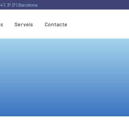
7, 3º 2ª | Barcelona
es
Serveis
Contacte