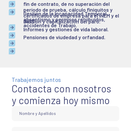
fin de contrato, de no superación del
período de prueba, cálculo finiquitos y
Gestión de la Incapacidad Temporal,
certificados de empresa para el INEM y el
absentismo y permisos retribuidos,
INSS.
Gestión y capitalización del paro.
accidentes de Trabajo.
Informes y gestiones de vida laboral.
Pensiones de viudedad y orfandad.
Trabajemos juntos
Contacta con nosotros
y comienza hoy mismo