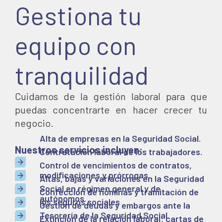
Gestiona tu
equipo con
tranquilidad
Cuidamos de la gestión laboral para que
puedas concentrarte en hacer crecer tu
negocio.
Alta de empresas en la Seguridad Social.
Nuestros servicios incluyen:
Contratación laboral de los trabajadores.
Control de vencimientos de contratos,
modificaciones y prórrogas.
Altas, bajas y variaciones en la Seguridad
Social en régimen general y de
Confección de nóminas y tramitación de
autónomos.
los seguros sociales
Gestión de deudas y embargos ante la
Tesorería de la Seguridad Social.
Extinción de la relación laboral: cartas de